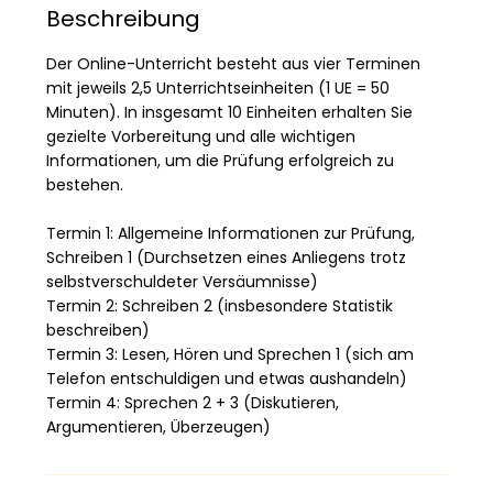
n
Beschreibung
a
m
Der Online-Unterricht besteht aus vier Terminen
:
mit jeweils 2,5 Unterrichtseinheiten (1 UE = 50
3
Minuten). In insgesamt 10 Einheiten erhalten Sie
.
gezielte Vorbereitung und alle wichtigen
A
Informationen, um die Prüfung erfolgreich zu
u
bestehen.
g
.
Termin 1: Allgemeine Informationen zur Prüfung,
Schreiben 1 (Durchsetzen eines Anliegens trotz
selbstverschuldeter Versäumnisse)
Termin 2: Schreiben 2 (insbesondere Statistik
beschreiben)
Termin 3: Lesen, Hören und Sprechen 1 (sich am
Telefon entschuldigen und etwas aushandeln)
Termin 4: Sprechen 2 + 3 (Diskutieren,
Argumentieren, Überzeugen)