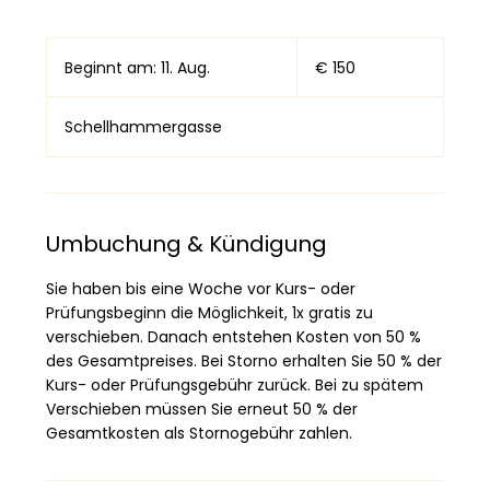
150
Euro
Beginnt am: 11. Aug.
B
€ 150
e
g
Schellhammergasse
i
n
n
t
a
Umbuchung & Kündigung
m
:
Sie haben bis eine Woche vor Kurs- oder
1
Prüfungsbeginn die Möglichkeit, 1x gratis zu
1
verschieben. Danach entstehen Kosten von 50 %
.
des Gesamtpreises. Bei Storno erhalten Sie 50 % der
A
Kurs- oder Prüfungsgebühr zurück. Bei zu spätem
u
Verschieben müssen Sie erneut 50 % der
g
Gesamtkosten als Stornogebühr zahlen.
.