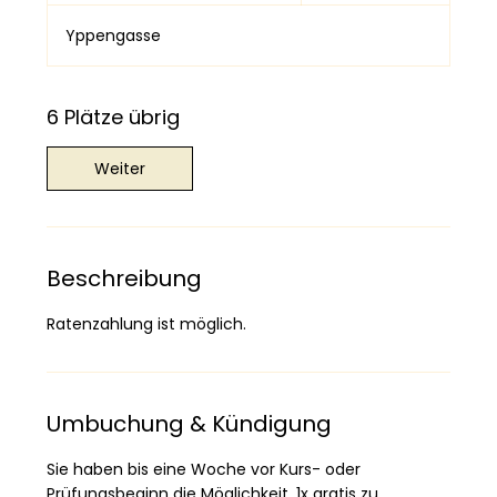
e
g
Yppengasse
i
n
n
6 Plätze übrig
t
a
Weiter
m
:
1
0
.
Beschreibung
A
u
Ratenzahlung ist möglich.
g
.
Umbuchung & Kündigung
Sie haben bis eine Woche vor Kurs- oder
Prüfungsbeginn die Möglichkeit, 1x gratis zu