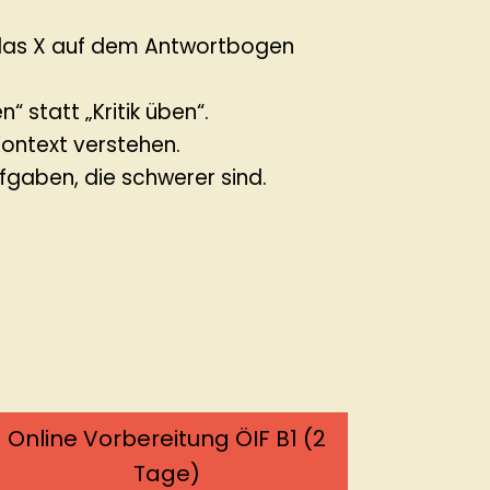
ll das X auf dem Antwortbogen
n“ statt „Kritik üben“.
Kontext verstehen.
fgaben, die schwerer sind.
Online Vorbereitung ÖIF B1 (2
Tage)