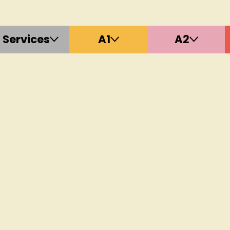
Services
A1
A2