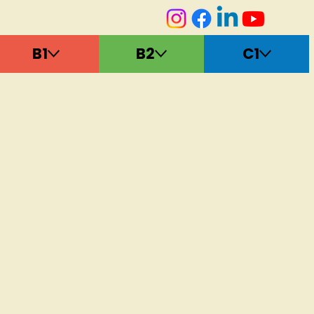
B1
B2
C1