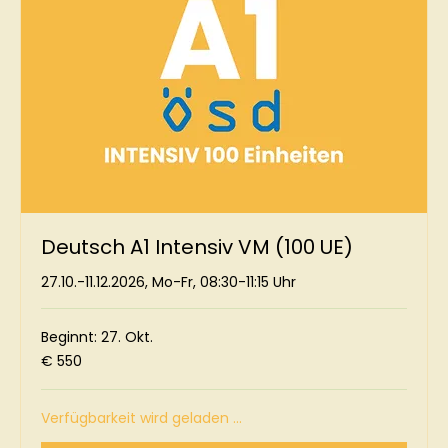
Deutsch A1 Intensiv VM (100 UE)
27.10.-11.12.2026, Mo-Fr, 08:30-11:15 Uhr
Beginnt: 27. Okt.
550
€ 550
Euro
Verfügbarkeit wird geladen ...