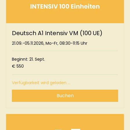
Deutsch A1 Intensiv VM (100 UE)
21.09.-05.11.2026, Mo-Fr, 08:30-11:15 Uhr
Beginnt: 21. Sept.
550
€ 550
Euro
Verfügbarkeit wird geladen ...
Buchen