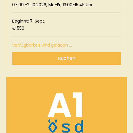
07.09.-21.10.2026, Mo-Fr, 13:00-15:45 Uhr
Beginnt: 7. Sept.
550
€ 550
Euro
Verfügbarkeit wird geladen ...
Buchen