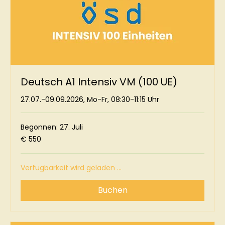
Deutsch A1 Intensiv VM (100 UE)
27.07.-09.09.2026, Mo-Fr, 08:30-11:15 Uhr
Begonnen: 27. Juli
550
€ 550
Euro
Verfügbarkeit wird geladen ...
Buchen