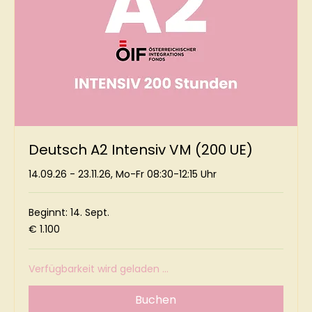
Deutsch A2 Intensiv VM (200 UE)
14.09.26 - 23.11.26, Mo-Fr 08:30-12:15 Uhr
Beginnt: 14. Sept.
1.100
€ 1.100
Euro
Verfügbarkeit wird geladen ...
Buchen