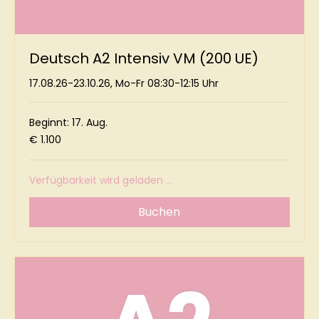
Deutsch A2 Intensiv VM (200 UE)
17.08.26-23.10.26, Mo-Fr 08:30-12:15 Uhr
Beginnt: 17. Aug.
1.100
€ 1.100
Euro
Verfügbarkeit wird geladen ...
Buchen