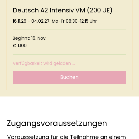
Deutsch A2 Intensiv VM (200 UE)
16.11.26 - 04.02.27, Mo-Fr 08:30-12:15 Uhr
Beginnt: 16. Nov.
1.100
€ 1.100
Euro
Verfügbarkeit wird geladen ...
Buchen
Zugangsvoraussetzungen
Voraussetzung für die Teilnahme an einem