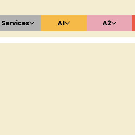
Services
A1
A2