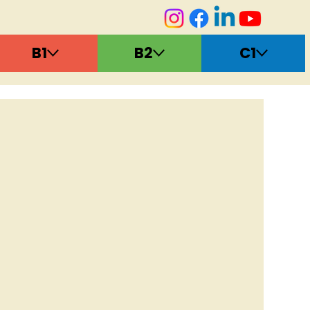
B1
B2
C1