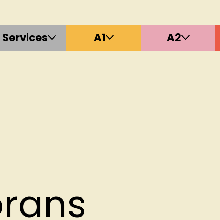
Services
A1
A2
orans