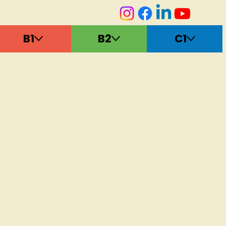
B1
B2
C1