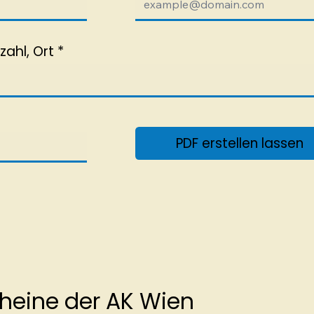
q
u
i
r
zahl, Ort
e
d
PDF erstellen lassen
heine der AK Wien