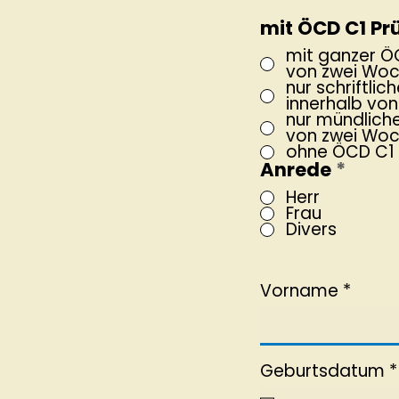
mit ÖCD C1 Pr
mit ganzer ÖC
von zwei Woc
nur schriftlic
innerhalb vo
nur mündliche
von zwei Woc
ohne ÖCD C1 
Anrede
*
Herr
Frau
Divers
Vorname
Geburtsdatum
*