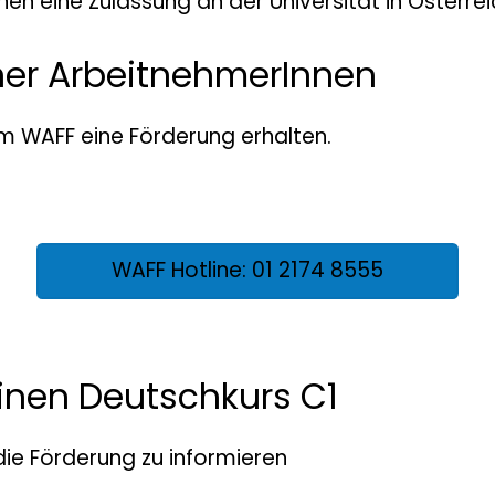
en eine Zulassung an der Universität in Österrei
ner ArbeitnehmerInnen
m WAFF eine Förderung erhalten.
WAFF Hotline: 01 2174 8555
inen Deutschkurs C1
die Förderung zu informieren