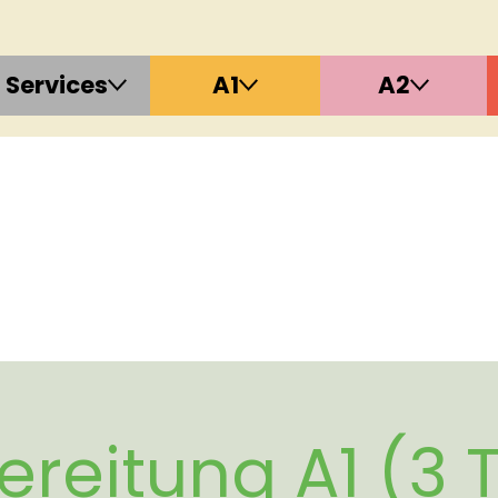
Services
A1
A2
ereitung A1 (3 