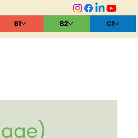
B1
B2
C1
Tage)