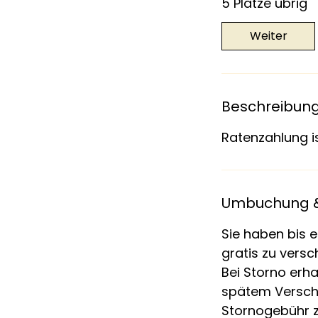
5 Plätze übrig
Weiter
Beschreibun
Ratenzahlung i
Umbuchung &
Sie haben bis e
gratis zu vers
Bei Storno erha
spätem Versch
Stornogebühr z