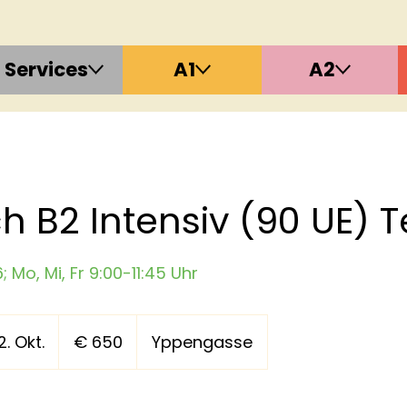
Services
A1
A2
 B2 Intensiv (90 UE) Te
26; Mo, Mi, Fr 9:00-11:45 Uhr
650
Euro
. Okt.
B
€ 650
Yppengasse
e
g