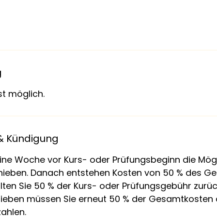
i
n
n
t
a
m
g
:
st möglich.
1
2
.
O
 Kündigung
k
ine Woche vor Kurs- oder Prüfungsbeginn die Mögli
t
chieben. Danach entstehen Kosten von 50 % des G
.
lten Sie 50 % der Kurs- oder Prüfungsgebühr zurück
ieben müssen Sie erneut 50 % der Gesamtkosten 
ahlen.