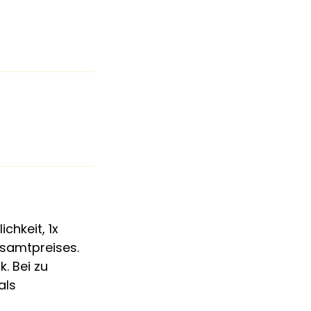
chkeit, 1x
esamtpreises.
. Bei zu
als