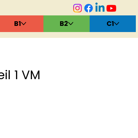
B1
B2
C1
il 1 VM