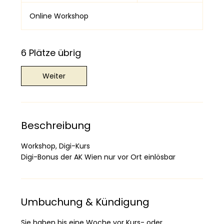
e
g
Online Workshop
i
n
n
6 Plätze übrig
t
a
Weiter
m
:
1
9
.
Beschreibung
A
u
Workshop, Digi-Kurs
g
Digi-Bonus der AK Wien nur vor Ort einlösbar
.
Umbuchung & Kündigung
Sie haben bis eine Woche vor Kurs- oder